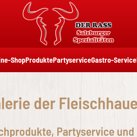
ine-Shop
Produkte
Partyservice
Gastro-Service
lerie der Fleischhau
schprodukte, Partyservice und