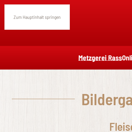
Zum Hauptinhalt springen
Metzgerei Rass
Onl
Bilderga
Flei