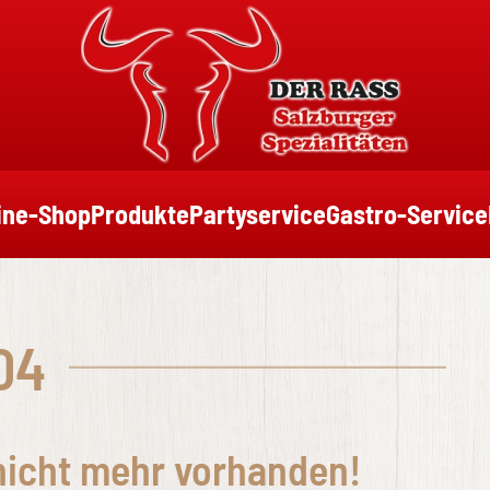
ine-Shop
Produkte
Partyservice
Gastro-Service
04
 nicht mehr vorhanden!