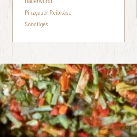
Dauerwurst
Pinzgauer Reibkäse
Sonstiges